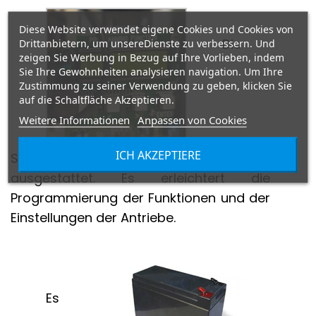
Diese Website verwendet eigene Cookies und Cookies von
Die
Drittanbietern, um unsereDienste zu verbessern. Und
zeigen Sie Werbung in Bezug auf Ihre Vorlieben, indem
Sie Ihre Gewohnheiten analysieren navigation. Um Ihre
Zustimmung zu seiner Verwendung zu geben, klicken Sie
auf die Schaltfläche Akzeptieren.
Weitere Informationen
Anpassen von Cookies
ICH AKZEPTIERE
Steuerung ZLJ24 ist mit dem LED-Display
ausgestattet. Es erleichtert die
Programmierung der Funktionen und der
Einstellungen der Antriebe.
Es