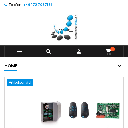
Telefon:
+49 172 7067161
0



shopping_cart
HOME
Artikelbündel