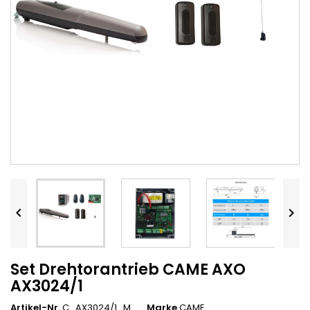


Set Drehtorantrieb CAME AXO
AX3024/1
Artikel-Nr.
C_AX3024/1_M
Marke
CAME