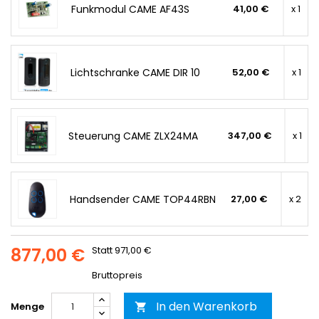
Funkmodul CAME AF43S
41,00 €
x 1
Lichtschranke CAME DIR 10
52,00 €
x 1
Steuerung CAME ZLX24MA
347,00 €
x 1
Handsender CAME TOP44RBN
27,00 €
x 2
877,00 €
Statt 971,00 €
Bruttopreis
In den Warenkorb
Menge
