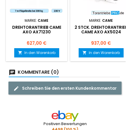
MARKE:
CAME
MARKE:
CAME
DREHTORANTRIEB CAME
2 STCK. DREHTORANTRIEB
AXO AX71230
CAME AXO AX5024
Preis
Preis
627,00 €
937,00 €
In den Warenkorb
In den Warenkorb


KOMMENTARE (0)
Schreiben Sie den ersten Kundenkommentar
Positiven Bewertungen
4498 (100 %)