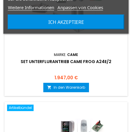
Weitere Informationen
Anpassen von Cookies
ICH AKZEPTIERE
MARKE:
CAME
SET UNTERFLURANTRIEB CAME FROG A24E/2
Preis
1.947,00 €
In den Warenkorb

Artikelbündel