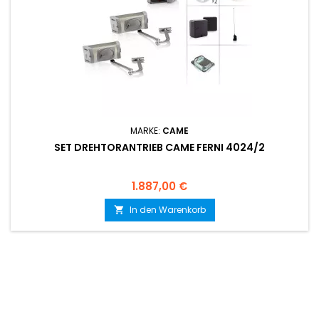
MARKE:
CAME
SET DREHTORANTRIEB CAME FERNI 4024/2
Preis
1.887,00 €
In den Warenkorb
