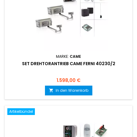
MARKE:
CAME
SET DREHTORANTRIEB CAME FERNI 40230/2
Preis
1.598,00 €
In den Warenkorb

Artikelbündel