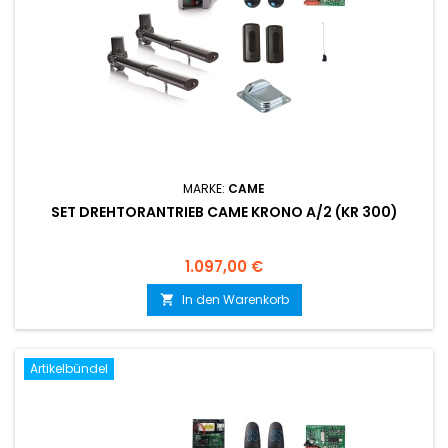
MARKE:
CAME
SET DREHTORANTRIEB CAME KRONO A/2 (KR 300)
Preis
1.097,00 €
In den Warenkorb

Artikelbündel