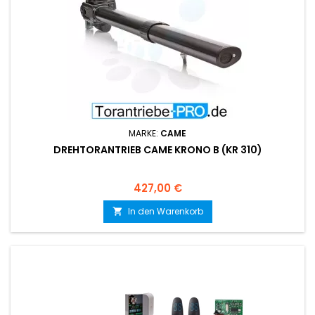
MARKE:
CAME
DREHTORANTRIEB CAME KRONO B (KR 310)
Preis
427,00 €
In den Warenkorb
