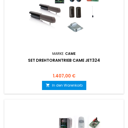
MARKE:
CAME
SET DREHTORANTRIEB CAME JET324
Preis
1.407,00 €
In den Warenkorb
