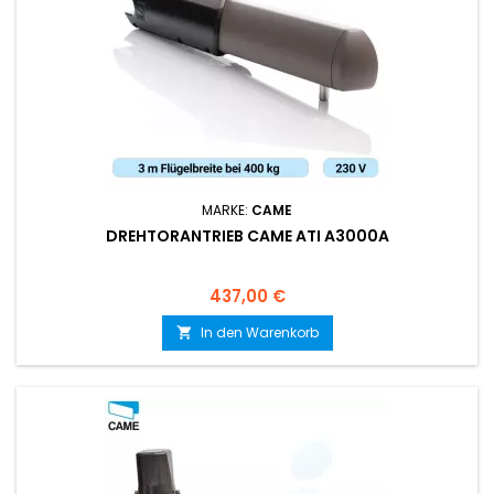
MARKE:
CAME
DREHTORANTRIEB CAME ATI A3000A
Preis
437,00 €
In den Warenkorb
