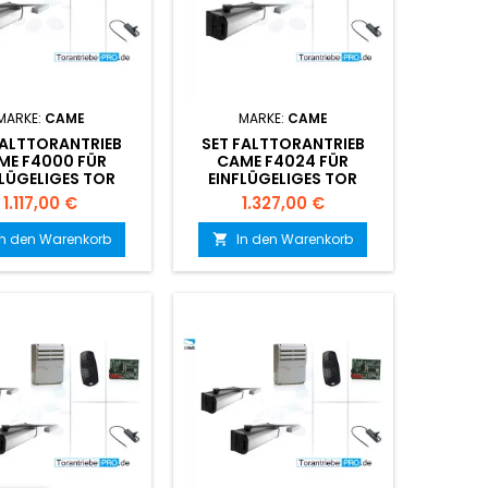
MARKE:
CAME
MARKE:
CAME
FALTTORANTRIEB
SET FALTTORANTRIEB
ME F4000 FÜR
CAME F4024 FÜR
FLÜGELIGES TOR
EINFLÜGELIGES TOR
Preis
Preis
1.117,00 €
1.327,00 €
In den Warenkorb
In den Warenkorb
