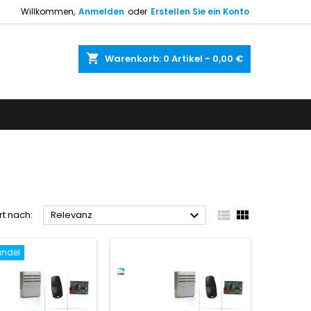
Willkommen,
Anmelden
oder
Erstellen Sie ein Konto
shopping_cart
Warenkorb:
0
Artikel - 0,00 €



rt nach:
Relevanz
ündel