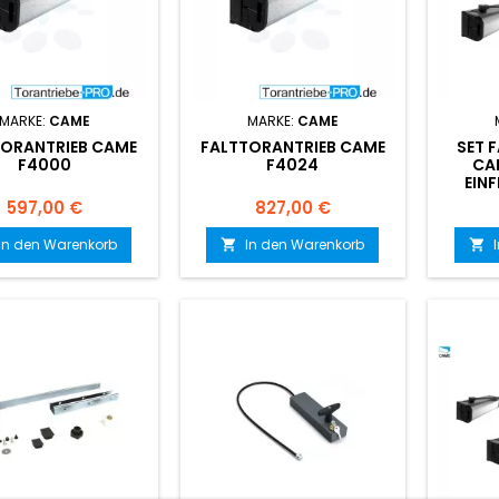
MARKE:
CAME
MARKE:
CAME
TORANTRIEB CAME
FALTTORANTRIEB CAME
SET 
F4000
F4024
CA
EIN
Preis
Preis
597,00 €
827,00 €
In den Warenkorb
In den Warenkorb

