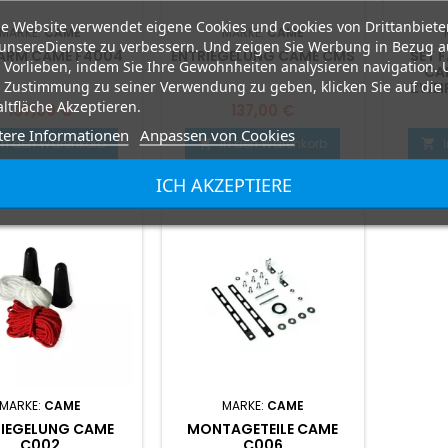
e Website verwendet eigene Cookies und Cookies von Drittanbiete
MARKE:
CAME
MARKE:
CAME
unsereDienste zu verbessern. Und zeigen Sie Werbung in Bezug a
TARM CAME F4004
ENTRIEGELUNG CAME CMS
SET 
 Vorlieben, indem Sie Ihre Gewohnheiten analysieren navigation.
CA
 Zustimmung zu seiner Verwendung zu geben, klicken Sie auf die
ZWEI
ltfläche Akzeptieren.
Preis
Preis
107,00 €
137,00 €
tere Informationen
Anpassen von Cookies
In den Warenkorb
In den Warenkorb


ICH AKZEPTIERE
MARKE:
CAME
MARKE:
CAME
RIEGELUNG CAME
MONTAGETEILE CAME
C002
C006