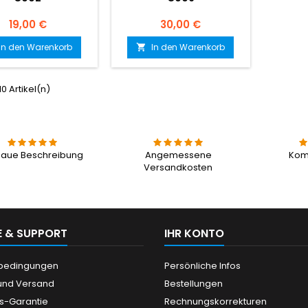
Preis
Preis
19,00 €
30,00 €
In den Warenkorb
In den Warenkorb

 10 Artikel(n)
aue Beschreibung
Angemessene
Kom
Versandkosten
E & SUPPORT
IHR KONTO
ebedingungen
Persönliche Infos
und Versand
Bestellungen
is-Garantie
Rechnungskorrekturen