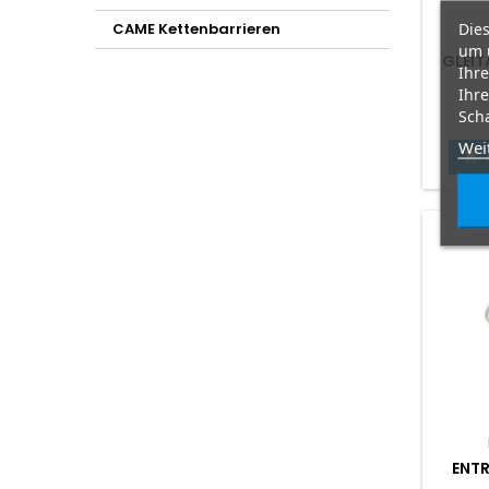
Dies
CAME Kettenbarrieren
um 
GLEI
Ihre
Ihre
Scha
Wei

ENT