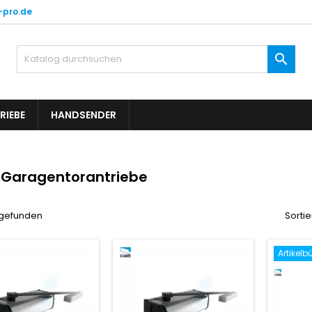
-pro.de

RIEBE
HANDSENDER
Garagentorantriebe
l gefunden
Sortie
Artikelb