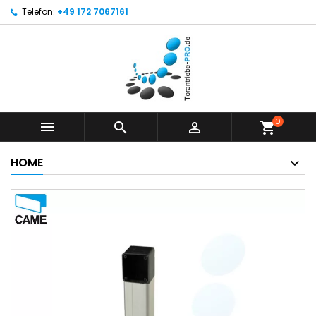
Telefon:
+49 172 7067161
0



shopping_cart
HOME