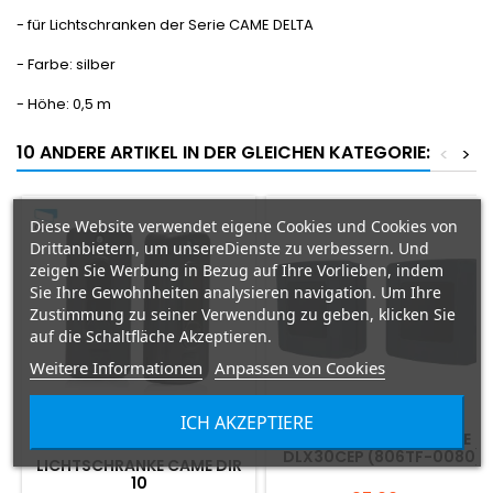
- für Lichtschranken der Serie CAME DELTA
- Farbe: silber
- Höhe: 0,5 m
10 ANDERE ARTIKEL IN DER GLEICHEN KATEGORIE:
<
>
Diese Website verwendet eigene Cookies und Cookies von
Drittanbietern, um unsereDienste zu verbessern. Und
zeigen Sie Werbung in Bezug auf Ihre Vorlieben, indem
Sie Ihre Gewohnheiten analysieren navigation. Um Ihre
Zustimmung zu seiner Verwendung zu geben, klicken Sie
auf die Schaltfläche Akzeptieren.
Weitere Informationen
Anpassen von Cookies
ICH AKZEPTIERE
LICHTSCHRANKE CAME
MARKE:
CAME
DLX30CEP (806TF-0080)
LICHTSCHRANKE CAME DIR
10