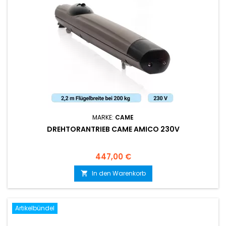
MARKE:
CAME
DREHTORANTRIEB CAME AMICO 230V
Preis
447,00 €
In den Warenkorb

Artikelbündel