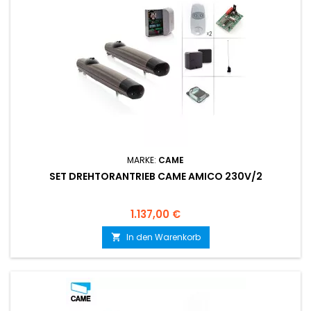
MARKE:
CAME
SET DREHTORANTRIEB CAME AMICO 230V/2
Preis
1.137,00 €
In den Warenkorb
