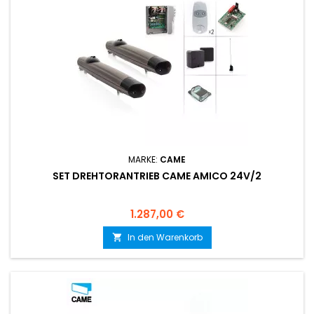
MARKE:
CAME
SET DREHTORANTRIEB CAME AMICO 24V/2
Preis
1.287,00 €
In den Warenkorb
