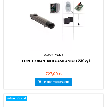
MARKE:
CAME
SET DREHTORANTRIEB CAME AMICO 230V/1
Preis
727,00 €
In den Warenkorb

Artikelbündel