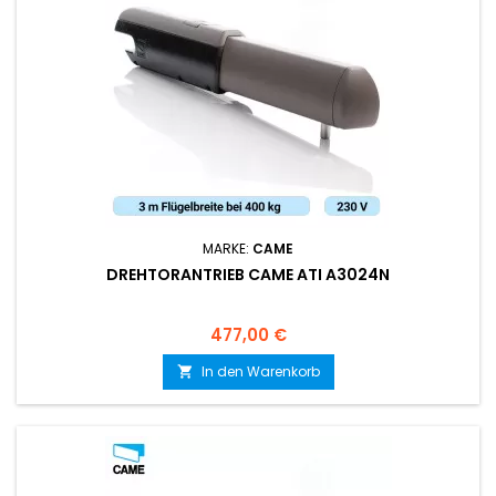
MARKE:
CAME
DREHTORANTRIEB CAME ATI A3024N
Preis
477,00 €
In den Warenkorb
