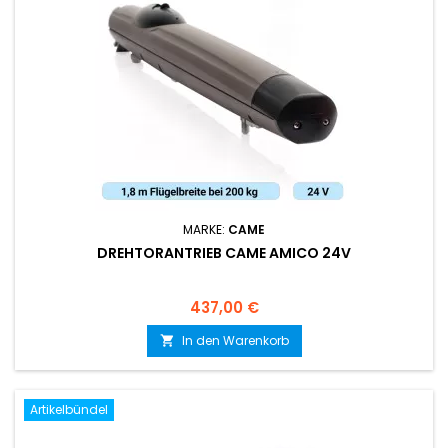
MARKE:
CAME
DREHTORANTRIEB CAME AMICO 24V
Preis
437,00 €
In den Warenkorb

Artikelbündel