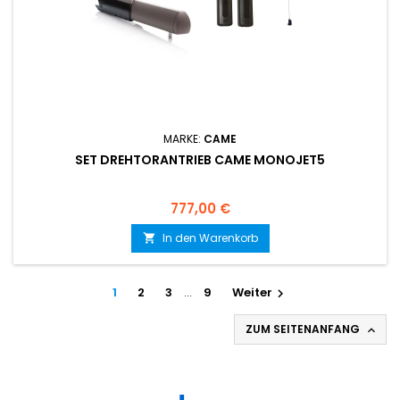
MARKE:
CAME
SET DREHTORANTRIEB CAME MONOJET5
Preis
777,00 €
In den Warenkorb

1
2
3
…
9
Weiter

ZUM SEITENANFANG
