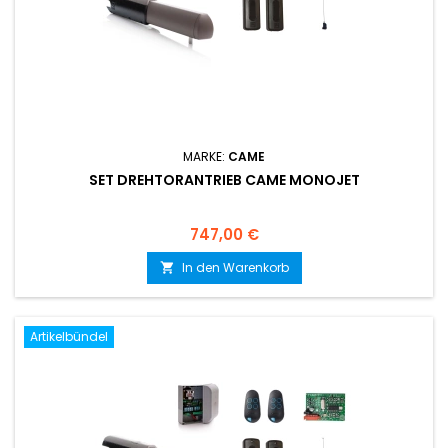
MARKE:
CAME
SET DREHTORANTRIEB CAME MONOJET
Preis
747,00 €
In den Warenkorb

Artikelbündel