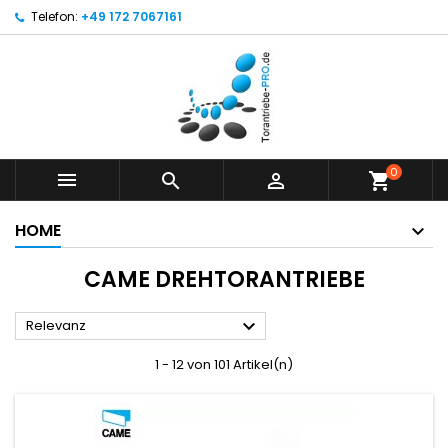
Telefon:
+49 172 7067161
0



shopping_cart
HOME
CAME DREHTORANTRIEBE

Relevanz
1 - 12 von 101 Artikel(n)