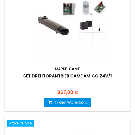
MARKE:
CAME
SET DREHTORANTRIEB CAME AMICO 24V/1
Preis
867,00 €
In den Warenkorb

Artikelbündel