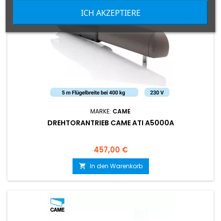
ICH AKZEPTIERE
MARKE:
CAME
DREHTORANTRIEB CAME ATI A5000A
Preis
457,00 €
In den Warenkorb
