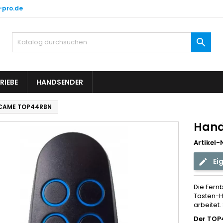
-pro.de

RIEBE
HANDSENDER
CAME TOP44RBN
Hand
Artikel-N
Ei
Die Fern
Tasten-H
arbeitet
Der TOP