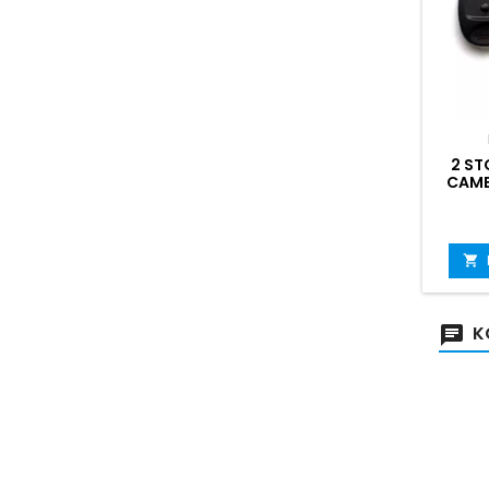
2 ST
CAME

K