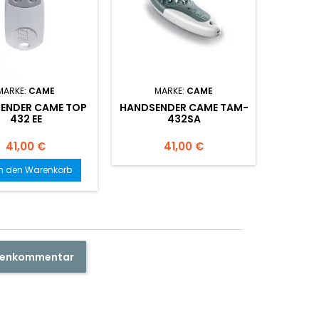
MARKE:
CAME
MARKE:
CAME
M
ENDER CAME TOP
HANDSENDER CAME TAM-
3 STC
432 EE
432SA
CAME 
Preis
Preis
41,00 €
41,00 €
In den Warenkorb
I

ndenkommentar