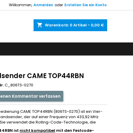
Willkommen,
Anmelden
oder
Erstellen Sie ein Konto
shopping_cart
Warenkorb:
0
Artikel - 0,00 €
sender CAME TOP44RBN
r.
C_806TS-0270
genen Kommentar verfassen
bedienung CAME TOP44RBN (806TS-0270) ist ein Vier-
andsender, der auf einer Frequenz von 433,92 MHz
. Sie verwendet die Rolling-Code-Technologie, die
44RBN ist
nicht kompatibel
mit den Festcode-