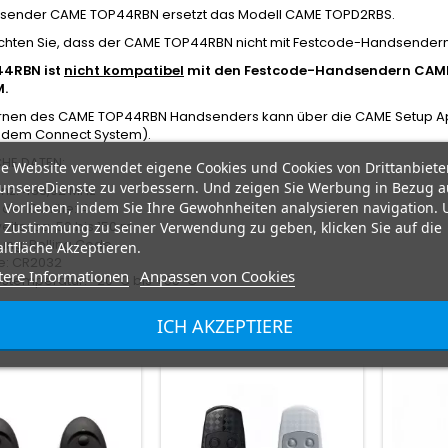
sender CAME TOP44RBN ersetzt das Modell CAME TOPD2RBS.
achten Sie, dass der CAME TOP44RBN nicht mit Festcode-Handsendern 
44RBN ist
nicht kompatibel
mit den Festcode-Handsendern CAME 
.
ernen des CAME TOP44RBN Handsenders kann über die CAME Setup Ap
 dem Connect System).
HE DATEN:
e Website verwendet eigene Cookies und Cookies von Drittanbiete
unsereDienste zu verbessern. Und zeigen Sie Werbung in Bezug a
nz: 433,92 MHz
 Vorlieben, indem Sie Ihre Gewohnheiten analysieren navigation.
 der Kanäle: 4
ite: ca. 50 bis 150 m
 Zustimmung zu seiner Verwendung zu geben, klicken Sie auf die
ung: Rolling Code
ltfläche Akzeptieren.
ie: CR2032
tere Informationen
Anpassen von Cookies
bstemperatur: -20°C bis +55°C
RE ARTIKEL IN DER GLEICHEN KATEGORIE:
ICH AKZEPTIERE