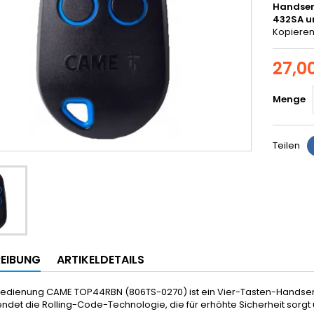
Handsen
432SA u
Kopieren
27,0
Menge
Teilen
EIBUNG
ARTIKELDETAILS
bedienung CAME TOP44RBN (806TS-0270) ist ein Vier-Tasten-Handsend
ndet die Rolling-Code-Technologie, die für erhöhte Sicherheit sorgt