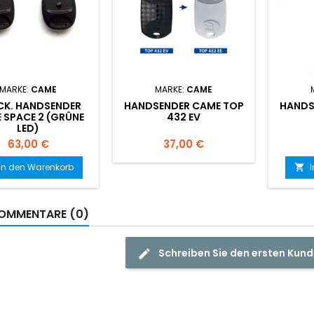
MARKE:
CAME
MARKE:
CAME
CK. HANDSENDER
HANDSENDER CAME TOP
HANDS
 SPACE 2 (GRÜNE
432 EV
LED)
Preis
Preis
63,00 €
37,00 €
In den Warenkorb

OMMENTARE (0)
Schreiben Sie den ersten Ku