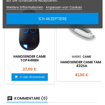
auf die Schaltfläche Akzeptieren.
Weitere Informationen
Anpassen von Cookies
ICH AKZEPTIERE
HANDSENDER CAME
MARKE:
CAME
TOP44RBN
HANDSENDER CAME TAM-
432SA
Preis
27,00 €
Preis
41,00 €
In den Warenkorb

KOMMENTARE (0)