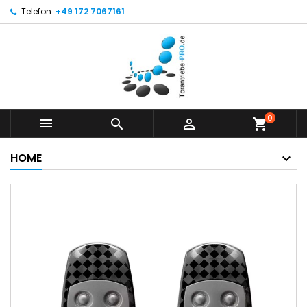
Telefon:
+49 172 7067161
0



shopping_cart
HOME