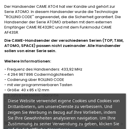
Der Handsender CAME ATO4 hat vier Kanäle und gehört zur
Serie ATOMO. In diesem Handsender wurde die Technologie
''ROLLING CODE'' angewendet, die die Sicherheit garantiert. Die
Handsender der Serie ATOMO arbeiten mit dem externen
Empfänger CAME RE432RC und mit dem Funkmodul CAME
AF43SR.
Die CAME-Handsender der verschiedenen Serien (TOP, TAM,
ATOMO, SPACE) passen nicht zueinander. Alle Handsender
sollen von einer Serie sein.
Weitere Informationen:
- Frequenz des Handsenders: 433,92 MHz
- 4 294 967 896 Codiermöglichkeiten
- Codierung über ROLLING CODE
- mit vier programmierbaren Tasten
- Größe: 40 x 85 x 12 mm
- 2 Jahre Hersteller-Garantie
- Gehäuse aus schlagfestem Kunststoff
Diese Website verwendet eigene Cookies und Cookies von
- in der originalen Verpackung
Drittanbietern, um unsereDienste zu verbessern. Und
- mit zwei Batterien betrieben: 2 x CR2016
zeigen Sie Werbung in Bezug auf Ihre Vorlieben, indem
Sie Ihre Gewohnheiten analysieren navigation. Um Ihre
16 ANDERE ARTIKEL IN DER GLEICHEN KATEGORIE:
<
>
Zustimmung zu seiner Verwendung zu geben, klicken Sie