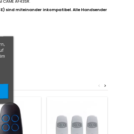
l CAME AF43SR.
E) sind miteinander inkompatibel.
Alle Handsender
rn,
uf
 Um
<
>
Artikelbü