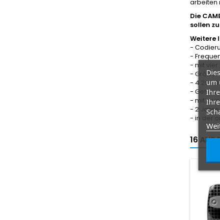
arbeiten
Die CAME
sollen zu
Weitere 
- Codier
- Freque
- mit vi
Dies
- Größe: 
um 
- 4 294 
- Gehäus
Ihre
- mit zwe
Ihre
- 2 Jahre
Scha
- in der 
Wei
16 ANDE