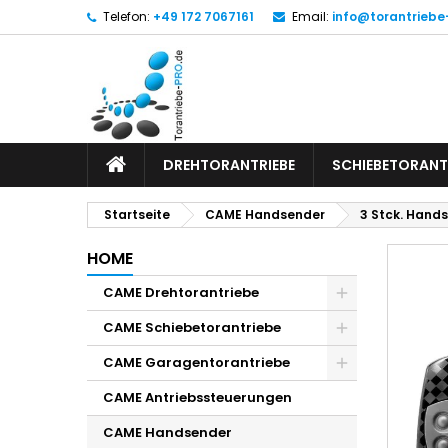
Telefon:
+49 172 7067161
Email:
info@torantriebe
DREHTORANTRIEBE
SCHIEBETORANT
Startseite
CAME Handsender
3 Stck. Hand
HOME
CAME Drehtorantriebe
CAME Schiebetorantriebe
CAME Garagentorantriebe
CAME Antriebssteuerungen
CAME Handsender