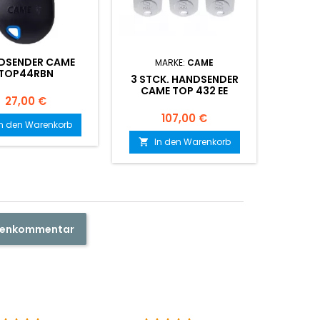
DSENDER CAME
MARKE:
CAME
M
TOP44RBN
3 STCK. HANDSENDER
3 STC
CAME TOP 432 EE
CAM
Preis
27,00 €
Preis
107,00 €
In den Warenkorb
In den Warenkorb

ndenkommentar