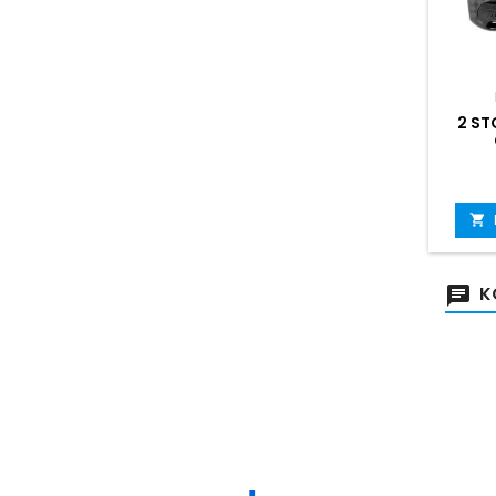
2 ST

K