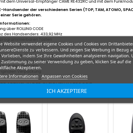
 mit dem Universal-Empfänger CAME RE432RC und mit dem Funkmodu
-Handsender der verschiedenen Serien (TOP, TAM, ATOMO, SPAC
 einer Serie gehören.
Informationen:
ung über ROLLING CODE
nz des Handsenders: 433,92 MHz
er programmierbaren Tasten
e Website verwendet eigene Cookies und Cookies von Drittanbiete
40 x 85 x 12 mm
unsereDienste zu verbessern. Und zeigen Sie Werbung in Bezug a
967 896 Codiermöglichkeiten
e aus schlagfestem Kunststoff
 Vorlieben, indem Sie Ihre Gewohnheiten analysieren navigation.
i Batterien betrieben: 2 x CR2016
 Zustimmung zu seiner Verwendung zu geben, klicken Sie auf die
 Hersteller-Garantie
ltfläche Akzeptieren.
originalen Verpackung
tere Informationen
Anpassen von Cookies
RE ARTIKEL IN DER GLEICHEN KATEGORIE:
ICH AKZEPTIERE