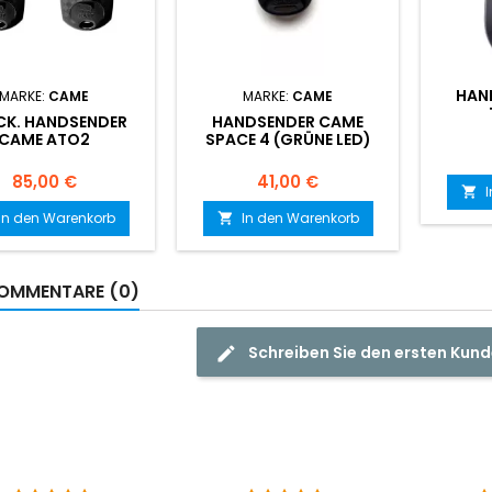
HAN
MARKE:
CAME
MARKE:
CAME
CK. HANDSENDER
HANDSENDER CAME
CAME ATO2
SPACE 4 (GRÜNE LED)
Preis
Preis
85,00 €
41,00 €

In den Warenkorb
In den Warenkorb

OMMENTARE (0)
Schreiben Sie den ersten Ku