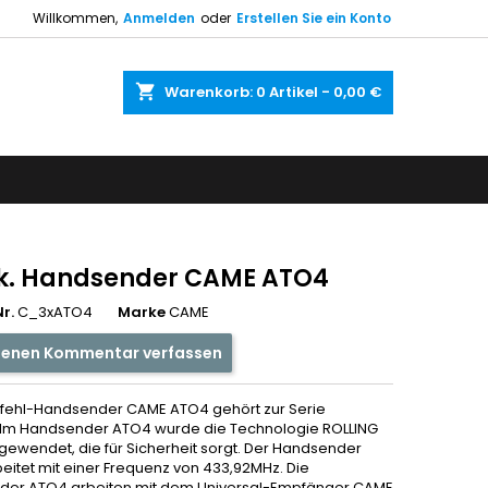
Willkommen,
Anmelden
oder
Erstellen Sie ein Konto
shopping_cart
Warenkorb:
0
Artikel - 0,00 €
ck. Handsender CAME ATO4
r.
C_3xATO4
Marke
CAME
genen Kommentar verfassen
fehl-Handsender CAME ATO4 gehört zur Serie
Im Handsender ATO4 wurde die Technologie ROLLING
ewendet, die für Sicherheit sorgt. Der Handsender
eitet mit einer Frequenz von 433,92MHz. Die
er ATO4 arbeiten mit dem Universal-Empfänger CAME