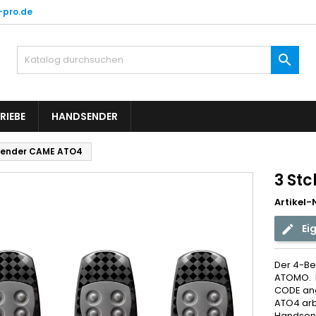
-pro.de

RIEBE
HANDSENDER
sender CAME ATO4
3 St
Artikel-N
Ei
Der 4-Be
ATOMO. 
CODE ang
ATO4 arb
Handsend