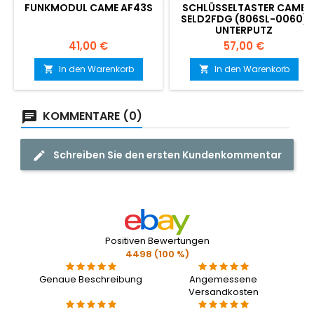
FUNKMODUL CAME AF43S
SCHLÜSSELTASTER CAME
SELD2FDG (806SL-0060)
UNTERPUTZ
Preis
Preis
41,00 €
57,00 €
In den Warenkorb
In den Warenkorb


KOMMENTARE (0)
Schreiben Sie den ersten Kundenkommentar
Positiven Bewertungen
4498 (100 %)
Genaue Beschreibung
Angemessene
Versandkosten