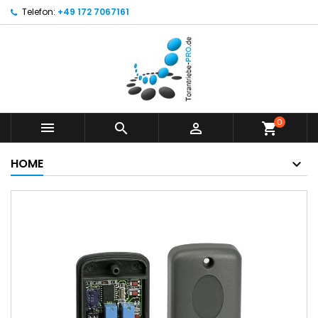
Telefon:
+49 172 7067161
0



shopping_cart
HOME